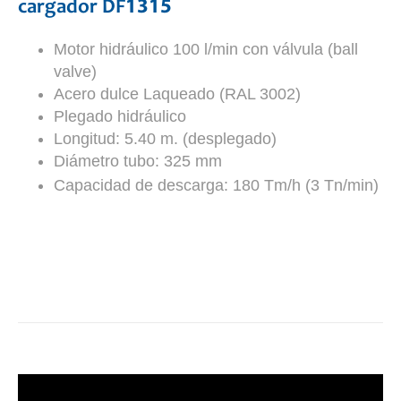
cargador DF1315
Motor hidráulico 100 l/min con válvula (ball
valve)
Acero dulce Laqueado (RAL 3002)
Plegado hidráulico
Longitud: 5.40 m. (desplegado)
Diámetro tubo: 325 mm
Capacidad de descarga: 180 Tm/h (3 Tn/min)