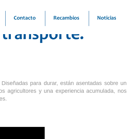
s
Contacto
Recambios
Noticias
 transporte.
. Diseñadas para durar, están asentadas sobre un
os agricultores y una experiencia acumulada, nos
es.