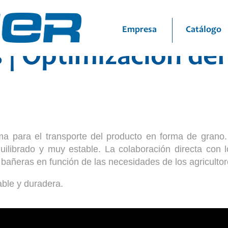
os:
+34 974 311 312
remolques@beguer.e
Empresa
Catálogo
 | Optimización del
a para el transporte del producto en forma de grano
ilibrado y muy estable. La colaboración directa con l
s bañeras en función de las necesidades de los agricultor
ble y duradera.