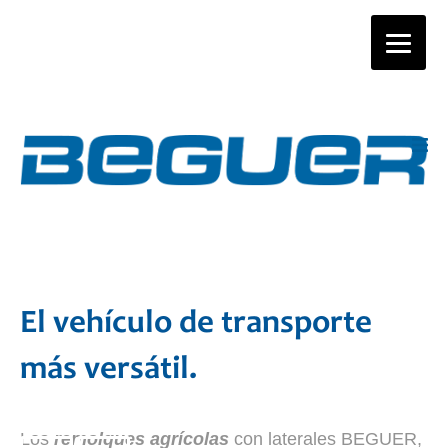
Remolques
El vehículo de transporte
agrícolas
más versátil.
Los
remolques agrícolas
con laterales BEGUER,