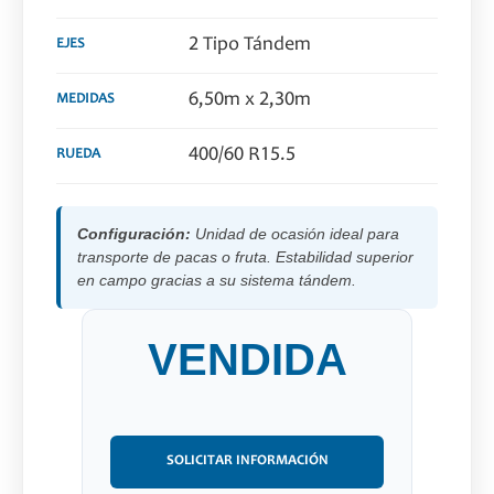
2 Tipo Tándem
EJES
6,50m x 2,30m
MEDIDAS
400/60 R15.5
RUEDA
Configuración:
Unidad de ocasión ideal para
transporte de pacas o fruta. Estabilidad superior
en campo gracias a su sistema tándem.
VENDIDA
SOLICITAR INFORMACIÓN