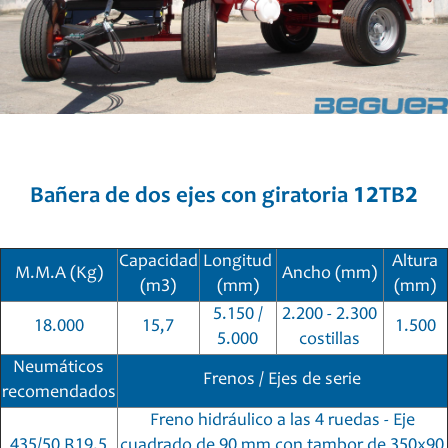
Bañera de dos ejes con giratoria 12TB2
Capacidad
Longitud
Altura
M.M.A (Kg)
Ancho (mm)
(m3)
(mm)
(mm)
5.150 /
2.200 - 2.300
18.000
15,7
1.500
5.000
costillas
Neumáticos
Frenos / Ejes de serie
recomendados
Freno hidráulico a las 4 ruedas - Eje
435/50 R19.5
cuadrado de 90 mm con tambor de 350x90